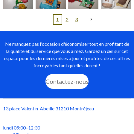
1
2
3
Ne manquez pas l'occasion d'économiser tout en profitant de
la qualité et du service que vous aimez. Gardez un œil sur cet
espace pour les dernières mises à jour et profitez de ces offres
incroyables tant qu'elles durent !
Contactez-nous
13 place Valentin Abeille 31210 Montréjeau
lundi 09:00–12:30